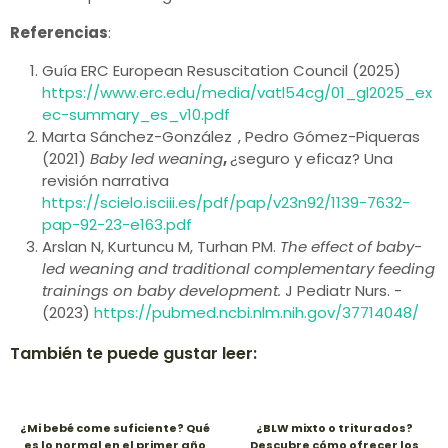
Referencias
:
Guía ERC European Resuscitation Council (2025)
https://www.erc.edu/media/vatl54cg/01_gl2025_ex
ec-summary_es_v10.pdf
Marta Sánchez-González
, Pedro Gómez-Piqueras
(2021)
Baby led weaning
,
¿seguro y eficaz? Una
revisión narrativa
https://scielo.isciii.es/pdf/pap/v23n92/1139-7632-
pap-92-23-e163.pdf
Arslan N, Kurtuncu M, Turhan PM.
The effect of baby-
led weaning and traditional complementary feeding
trainings on baby development.
J Pediatr Nurs. -
(2023)
https://pubmed.ncbi.nlm.nih.gov/37714048/
También te puede gustar leer:
¿Mi bebé come suficiente? Qué
¿BLW mixto o triturados?
es lo normal en el primer año
Descubre cómo ofrecer los